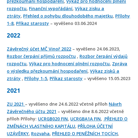
přezkoumání hospodaření
,
Výkaz pro hodnocení plnění
rozpočtu
,
Finanční vypořádání
,
Výkaz zisku a
ztráty
,
Přehled o pohybu dlouhodobého majetku
,
Přílohy
1-8
,
Příkaz starosty
– vyvěšeno 03.06.2024
2022
Závěrečný účet MČ Vinoř 2022
– vyvěšeno 24.06.2023,
Rozbor čerpání příjmů rozpočtu
,
Rozbor čerpání výdajů
rozpočtu
,
Výkaz pro hodnocení plnění rozpočtu
,
Zpráva
o výsledku přezkoumání hospodaření
,
Výkaz zisků a
ztráty
,
Přílohy 1-5
,
Příkaz starosty
– vyvěšeno 15.05.2023
2021
ZU 2021
– vyvěšeno dne 24.6.2022 včetně příloh
Návrh
Závěrečného účtu 2021
– vyvěšeno dne 8.6.2022 včetně
příloh Přílohy:
UCRGB020 FIN
,
UCRGBA1A FIN
,
PŘEHLED O
ZMĚNÁCH VLASTNÍHO KAPITÁLU
,
PŘÍLOHA ÚČETNÍ
UZÁVĚRKY
,
Rozvaha
,
PŘEHLED O PENĚŽNÍCH TOCÍCH
,