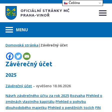
Čeština‎
OFICIÁLNÍ STRÁNKY MČ
PRAHA-VINOŘ
Domovská stránka
|
Závěrečný účet
Závěrečný účet
2025
Závěrečný účet
– vyvěšeno 18.06.2026
Návrh závěrečného účtu za rok 2025
Rozvaha
Přehled o
změnách vlastního kapitálu
Přehled o pohybu
dlouhodobého majetku
Přehled o peněžních tocích
FIN