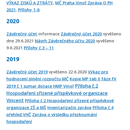
VÝKAZ ZISKŮ A ZTRÁTY
,
MČ Praha Vinoř Zpráva O PH
2021
,
Přílohy 1-6
2020
Závěrečný účet
informace
Závěrečný účet 2020
vyvěšeno
dne 29.6.2021
Návrh Závěrečného účtu 2020
vyvěšeno
9.6.2021
Přílohy č.3 – 11
2019
Závěrečný účet 2019
vyvěšeno 22.6.2020
Výkaz pro
hodnocení plnění rozpočtu MČ
Kopie MP tab II fáze FV
Příloha č.2
2019 č 1 sumar dotace HMP Vinoř
Hospodaření zřízené příspěvkové organizace
Vincent
Příloha č.2 Hospodaření zřízené příspěvkové
organizace ZŠ a MŠ
Inventarizačni zpráva
Příloha č.4
přehled VHČ
Zpráva o výsledku přezkoumání
hospodaření