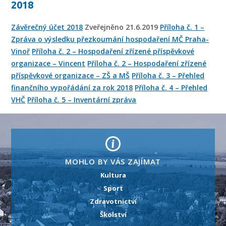
2018
Závěrečný účet 2018
Zveřejněno 21.6.2019
Příloha č. 1 –
Zpráva o výsledku přezkoumání hospodaření MČ Praha-
Vinoř
Příloha č. 2 – Hospodaření zřízené příspěvkové
organizace – Vincent
Příloha č. 2 – Hospodaření zřízené
příspěvkové organizace – ZŠ a MŠ
Příloha č. 3 – Přehled
finančního vypořádání za rok 2018
Příloha č. 4 – Přehled
VHČ
Příloha č. 5 – Inventární zpráva
MOHLO BY VÁS ZAJÍMAT
Kultura
Sport
Zdravotnictví
Školství