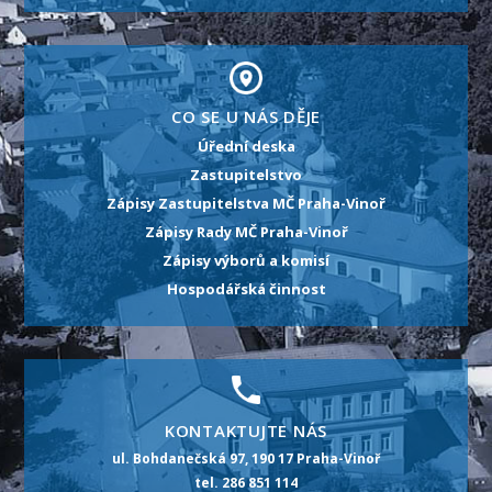
CO SE U NÁS DĚJE
Úřední deska
Zastupitelstvo
Zápisy Zastupitelstva MČ Praha-Vinoř
Zápisy Rady MČ Praha-Vinoř
Zápisy výborů a komisí
Hospodářská činnost
KONTAKTUJTE NÁS
ul. Bohdanečská 97, 190 17 Praha-Vinoř
tel. 286 851 114