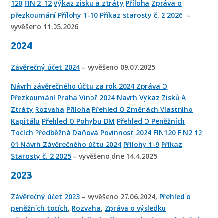
120
FIN 2_12
Výkaz zisku a ztráty
Příloha
Zpráva o
přezkoumání
Přílohy 1-10
Příkaz starosty č. 2 2026
–
vyvěšeno 11.05.2026
2024
Závěrečný účet 2024
– vyvěšeno 09.07.2025
Návrh závěrečného účtu za rok 2024
Zpráva O
Přezkoumání Praha Vinoř 2024 Navrh
Výkaz Zisků A
Ztráty
Rozvaha
Příloha
Přehled O Změnách Vlastního
Kapitálu
Přehled O Pohybu DM
Přehled O Peněžních
Tocích
Předběžná Daňová Povinnost 2024
FIN120
FIN2 12
01 Návrh Závěrečného účtu 2024
Přílohy 1-9
Příkaz
Starosty č. 2 2025
– vyvěšeno dne 14.4.2025
2023
Závěrečný účet 2023
– vyvěšeno 27.06.2024,
Přehled o
peněžních tocích
,
Rozvaha
,
Zpráva o výsledku