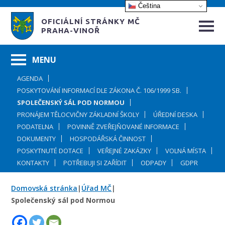
Čeština‎
OFICIÁLNÍ STRÁNKY MČ
PRAHA-VINOŘ
AGENDA
POSKYTOVÁNÍ INFORMACÍ DLE ZÁKONA Č. 106/1999 SB.
SPOLEČENSKÝ SÁL POD NORMOU
PRONÁJEM TĚLOCVIČNY ZÁKLADNÍ ŠKOLY
ÚŘEDNÍ DESKA
PODATELNA
POVINNĚ ZVEŘEJŇOVANÉ INFORMACE
DOKUMENTY
HOSPODÁŘSKÁ ČINNOST
POSKYTNUTÉ DOTACE
VEŘEJNÉ ZAKÁZKY
VOLNÁ MÍSTA
KONTAKTY
POTŘEBUJI SI ZAŘÍDIT
ODPADY
GDPR
Domovská stránka
|
Úřad MČ
|
Společenský sál pod Normou