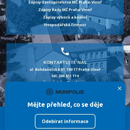
Zápisy Zastupitelstva MČ Praha-Vinoř
Zápisy Rady MČ Praha-Vinoř
Zápisy výborů a komisí
Hospodářská činnost
KONTAKTUJTE NÁS
ul. Bohdanečská 97, 190 17 Praha-Vinoř
tel. 286 851 114
e-mail: podatelna@praha-vinor.cz
×
id datové schránky: m5pbt2p
Mějte přehled, co se děje
Městská část
Úřad MČ
Život ve Vinoři
Odebírat informace
©
Fa
Tvorba webových stránek:
ImperialMedia