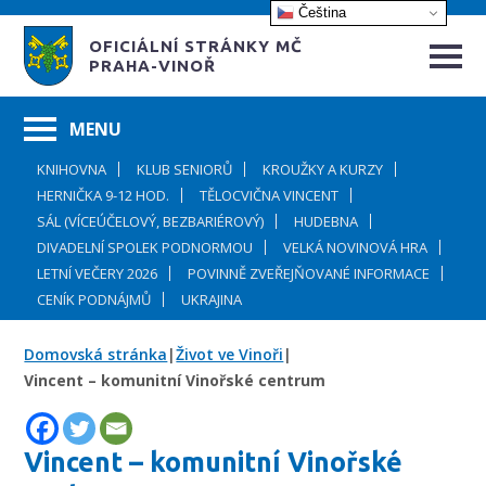
Čeština‎
OFICIÁLNÍ STRÁNKY MČ
PRAHA-VINOŘ
KNIHOVNA
KLUB SENIORŮ
KROUŽKY A KURZY
HERNIČKA 9-12 HOD.
TĚLOCVIČNA VINCENT
SÁL (VÍCEÚČELOVÝ, BEZBARIÉROVÝ)
HUDEBNA
DIVADELNÍ SPOLEK PODNORMOU
VELKÁ NOVINOVÁ HRA
LETNÍ VEČERY 2026
POVINNĚ ZVEŘEJŇOVANÉ INFORMACE
CENÍK PODNÁJMŮ
UKRAJINA
Domovská stránka
|
Život ve Vinoři
|
Vincent – komunitní Vinořské centrum
Vincent – komunitní Vinořské