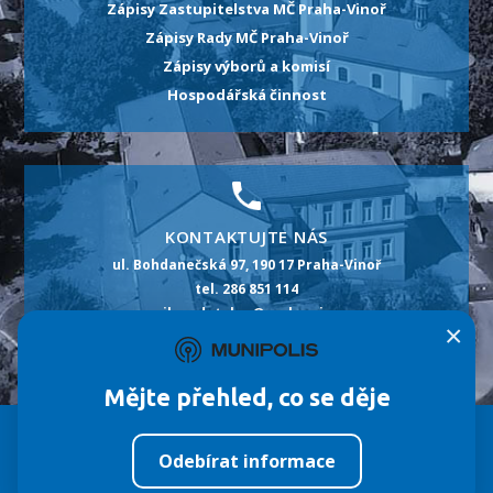
Zápisy Zastupitelstva MČ Praha-Vinoř
Zápisy Rady MČ Praha-Vinoř
Zápisy výborů a komisí
Hospodářská činnost
KONTAKTUJTE NÁS
ul. Bohdanečská 97, 190 17 Praha-Vinoř
tel. 286 851 114
e-mail: podatelna@praha-vinor.cz
×
id datové schránky: m5pbt2p
Mějte přehled, co se děje
Městská část
Úřad MČ
Život ve Vinoři
Odebírat informace
©
Fa
Tvorba webových stránek:
ImperialMedia