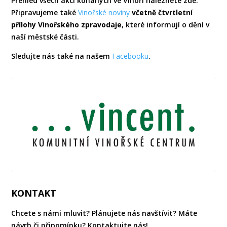
Přehled všech akcí konaných ve Vinoři naleznete zde.
Připravujeme také
Vinořské noviny
včetně čtvrtletní
přílohy Vinořského zpravodaje
, které informují o dění v
naší městské části.
Sledujte nás také na našem
Facebooku
.
KONTAKT
Chcete s námi mluvit? Plánujete nás navštívit? Máte
návrh či připomínku? Kontaktujte nás!