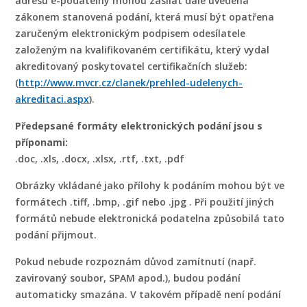
adresu e-podatelny mohou zasílat dále uvedená
zákonem stanovená podání, která musí být opatřena
zaručeným elektronickým podpisem odesílatele
založeným na kvalifikovaném certifikátu, který vydal
akreditovaný poskytovatel certifikačních služeb:
(
http://www.mvcr.cz/clanek/prehled-udelenych-
akreditaci.aspx
).
Předepsané formáty elektronických podání jsou s
příponami:
.doc, .xls, .docx, .xlsx, .rtf, .txt, .pdf
Obrázky vkládané jako přílohy k podáním mohou být ve
formátech .tiff, .bmp, .gif nebo .jpg . Při použití jiných
formátů nebude elektronická podatelna způsobilá tato
podání přijmout.
Pokud nebude rozpoznám důvod zamítnutí (např.
zavirovaný soubor, SPAM apod.), budou podání
automaticky smazána. V takovém případě není podání