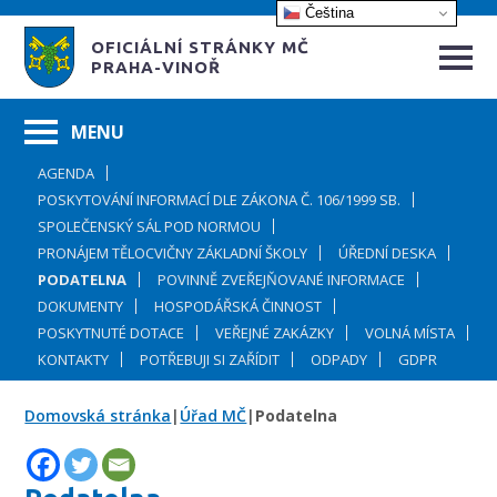
Čeština‎
OFICIÁLNÍ STRÁNKY MČ
PRAHA-VINOŘ
AGENDA
POSKYTOVÁNÍ INFORMACÍ DLE ZÁKONA Č. 106/1999 SB.
SPOLEČENSKÝ SÁL POD NORMOU
PRONÁJEM TĚLOCVIČNY ZÁKLADNÍ ŠKOLY
ÚŘEDNÍ DESKA
PODATELNA
POVINNĚ ZVEŘEJŇOVANÉ INFORMACE
DOKUMENTY
HOSPODÁŘSKÁ ČINNOST
POSKYTNUTÉ DOTACE
VEŘEJNÉ ZAKÁZKY
VOLNÁ MÍSTA
KONTAKTY
POTŘEBUJI SI ZAŘÍDIT
ODPADY
GDPR
Domovská stránka
|
Úřad MČ
|
Podatelna