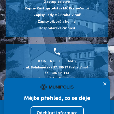
Zastupitelstvo
Zápisy Zastupitelstva MČ Praha-Vinoř
Zápisy Rady MČ Praha-Vinoř
Zápisy výborů a komisí
Hospodářská činnost
KONTAKTUJTE NÁS
ul. Bohdanečská 97, 190 17 Praha-Vinoř
tel. 286 851 114
e-mail: podatelna@praha-vinor.cz
×
id datové schránky: m5pbt2p
Mějte přehled, co se děje
Městská část
Úřad MČ
Život ve Vinoři
Odebírat informace