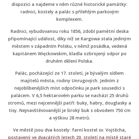
dispozici a najdeme v něm různé historické památky:
radnici, kostely a palác s přilehlým parkovým
komplexem.
Radnici, vybudovanou roku 1856, zdobí pamětní deska
připomínající událost, díky níž se Kargowa stala jediným
městem v západním Polsku, v němž posádka, vedená
kapitánem Więckowskim, kladla ozbrojený odpor po
druhém dělení Polska.
Palác, pocházející ze 17. století, je bývalým sídlem
majitelů města, rodiny Unrugových. Jedním z
nejoblíbenějších míst odpočinku je park sousedící s
palácem. V 6,5 hektarovém parku se nachází 25 druhů
stromů, mezi nejcennější patří: buky, habry, douglasky a
tisy. Nejnavštěvovanější je široký buk s obvodem 750 cm
a výškou 28 metrů.
Ve městě jsou dva kostely: farní kostel sv. Vojtěcha,
postavený ve dvacátých letech 20. století na místě staré