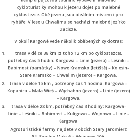
cykloturistiky mohou k jezeru dojet po malebné
cyklostezce. Obě jezera jsou ideálním místem i pro
rybáře. V lese u Chwalimu se nachází malebné jezírko
Zacisze.
V okolí Kargowé vede několik oblíbených cyklotras:
trasa v délce 38 km (z toho 12 km po cyklostezce),
potřebný čas 5 hodin: Kargowa – Linie (jezero) – Leśniki –
Babimost (památky) – Nowe Kramsko (letiště) – Kolesin-
Stare Kramsko – Chwalim (jezero) – Kargowa.
trasa v délce 15 km , potřebný čas 1 hodina: Kargowa –
Kopanica – Mała Wieś – Wąchabno (jezero) – Linie (jezero)
– Kargowa.
trasa v délce 28 km, potřebný čas 3 hodiny: Kargowa-
Linie – Leśniki – Babimost – Kuligowo – Wojnowo – Linie –
Kargowa.
Agroturistické farmy najdete v obcích Stary Jaromierz
54, Smolno Mały 6 a Wojnowo 10A.