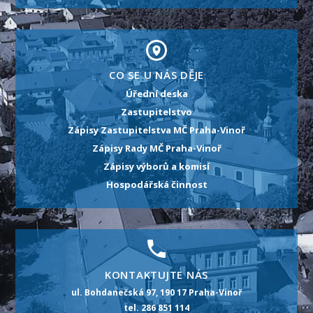
CO SE U NÁS DĚJE
Úřední deska
Zastupitelstvo
Zápisy Zastupitelstva MČ Praha-Vinoř
Zápisy Rady MČ Praha-Vinoř
Zápisy výborů a komisí
Hospodářská činnost
KONTAKTUJTE NÁS
ul. Bohdanečská 97, 190 17 Praha-Vinoř
tel. 286 851 114