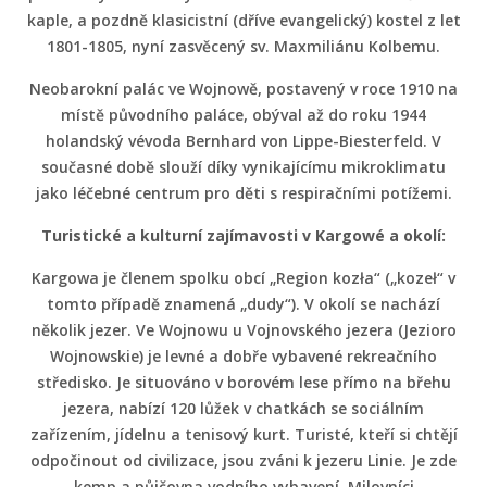
kaple, a pozdně klasicistní (dříve evangelický) kostel z let
1801-1805, nyní zasvěcený sv. Maxmiliánu Kolbemu.
Neobarokní palác ve Wojnowě, postavený v roce 1910 na
místě původního paláce, obýval až do roku 1944
holandský vévoda Bernhard von Lippe-Biesterfeld. V
současné době slouží díky vynikajícímu mikroklimatu
jako léčebné centrum pro děti s respiračními potížemi.
Turistické a kulturní zajímavosti v Kargowé a okolí:
Kargowa je členem spolku obcí „Region kozła“ („kozeł“ v
tomto případě znamená „dudy“). V okolí se nachází
několik jezer. Ve Wojnowu u Vojnovského jezera (Jezioro
Wojnowskie) je levné a dobře vybavené rekreačního
středisko. Je situováno v borovém lese přímo na břehu
jezera, nabízí 120 lůžek v chatkách se sociálním
zařízením, jídelnu a tenisový kurt. Turisté, kteří si chtějí
odpočinout od civilizace, jsou zváni k jezeru Linie. Je zde
kemp a půjčovna vodního vybavení. Milovníci