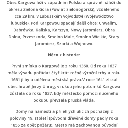
Obec Kargowa leží v západním Polsku a správně náleží do
okresu Zielona Góra (Powiat zielonogórski), vzdáleného
cca 29 km, v Lubušském vojvodství (Województwo
lubuskie). Pod Kargowou spadají další obce: Chwalim,
Dąbrówka, Kaliska, Karszyn, Nowy Jaromierz, Obra
Dolna, Przeszkoda, Smolno Male, Smolno Wielkie, Stary
Jaromierz, Szarki a Wojnowo.
Něco z historie:
První zmínka o Kargowé je z roku 1360. Od roku 1637
měla výsadu pořádat čtyřikrát ročně výroční trhy a roku
1661 jí byla udělena městská práva.V roce 1641 získal
obec hrabě Jerzy Unrug, v rukou jeho potomků Kargowa
zůstala do roku 1837, kdy městečko pomocí nuceného
odkupu převzala pruská vláda.
Domy na náměstí a přilehlých ulicích pocházejí z
poloviny 19. století (původní dřevěné domy padly roku
1855 za oběť požáru). Město má zachovanou původní