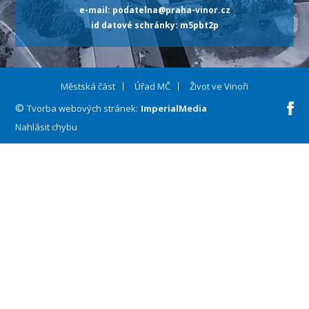
e-mail: podatelna@praha-vinor.cz
id datové schránky: m5pbt2p
Městská část
Úřad MČ
Život ve Vinoři
©
Fa
Tvorba webových stránek:
ImperialMedia
Nahlásit chybu