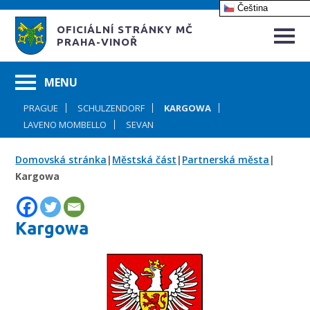
Čeština‎
OFICIÁLNÍ STRÁNKY MČ
PRAHA-VINOŘ
PRAGUE
SCHULZENDORF
KARGOWA
LAVENO MOMBELLO
SEVAN
Domovská stránka
|
Městská část
|
Partnerská města
|
Kargowa
Kargowa