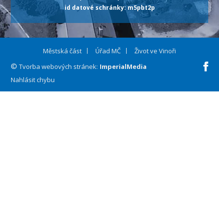
id datové schránky: m5pbt2p
Městská část
Úřad MČ
Život ve Vinoři
©
Fa
Tvorba webových stránek:
ImperialMedia
Nahlásit chybu