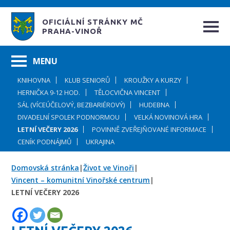
OFICIÁLNÍ STRÁNKY MČ
PRAHA-VINOŘ
KNIHOVNA
KLUB SENIORŮ
KROUŽKY A KURZY
HERNIČKA 9-12 HOD.
TĚLOCVIČNA VINCENT
SÁL (VÍCEÚČELOVÝ, BEZBARIÉROVÝ)
HUDEBNA
DIVADELNÍ SPOLEK PODNORMOU
VELKÁ NOVINOVÁ HRA
LETNÍ VEČERY 2026
POVINNĚ ZVEŘEJŇOVANÉ INFORMACE
CENÍK PODNÁJMŮ
UKRAJINA
Domovská stránka
|
Život ve Vinoři
|
Vincent – komunitní Vinořské centrum
|
LETNÍ VEČERY 2026