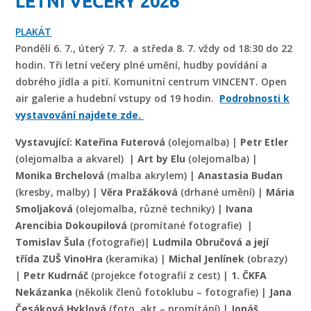
LETNÍ VEČERY 2026
PLAKÁT
Pondělí 6. 7., úterý 7. 7. a středa 8. 7. vždy od 18:30 do 22
hodin. Tři letní večery plné umění, hudby povídání a
dobrého jídla a pití. Komunitní centrum VINCENT. Open
air galerie a hudební vstupy od 19 hodin.
Podrobnosti k
vystavování najdete zde.
Vystavující:
Kateřina Futerová
(olejomalba) |
Petr Etler
(olejomalba a akvarel) |
Art by Elu
(olejomalba) |
Monika Brchelová
(malba akrylem) |
Anastasia Budan
(kresby, malby) |
Věra Pražáková
(drhané umění) |
Mária
Smoljaková
(olejomalba, různé techniky) |
Ivana
Arencibia Dokoupilová
(promítané fotografie) |
Tomislav Šula
(fotografie)|
Ludmila Obručová a její
třída ZUŠ VinoHra
(keramika) |
Michal Jenlínek
(obrazy)
|
Petr Kudrnáč
(projekce fotografií z cest) |
1. ČKFA
Nekázanka
(několik členů fotoklubu – fotografie) |
Jana
Česáková Hyklová
(foto, akt – promítání) |
Jonáš