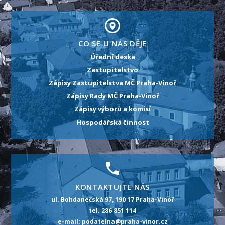
CO SE U NÁS DĚJE
Úřední deska
Zastupitelstvo
Zápisy Zastupitelstva MČ Praha-Vinoř
Zápisy Rady MČ Praha-Vinoř
Zápisy výborů a komisí
Hospodářská činnost
KONTAKTUJTE NÁS
ul. Bohdanečská 97, 190 17 Praha-Vinoř
tel. 286 851 114
e-mail: podatelna@praha-vinor.cz