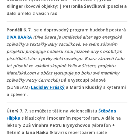
Kilinger
(kovové objekty) |
Petronila Ševčíková
(poezie) a
další umělci z vašich řad.
Pondělí 6. 7.
se o doprovodný program hudebně postará
DIVA BAARA
(
Diva Baara je umělecké alter ego energické
zpěvačky a textařky Báry Vaculíkové. Ve svém sólovém
projektu propojuje noblesu soul jazzové divy s osobitým
písničkářstvím a prvky elektroswingu.
Baara zároveň řadu
let působí ve vokální skupině Yellow Sisters, projektu
Mateřská.com a občas vystupuje po boku své maminky
zpěvačky Petry Černocké.)
Dále vystoupí pánové
(SUNBEAM)
Ladislav Hráský
a
Martin Kludský
s kytarami
a zpěvem.
Úterý 7. 7.
se můžete těšit na violoncellistu
Štěpána
Filípka
s klasickým i moderním repertoárem. A dále na
lektory
ZUŠ Vinohra Petru Brynychovou
(vibrafon +
flétna)
a Jana Hájka
(klavír) s repertoárem spíše