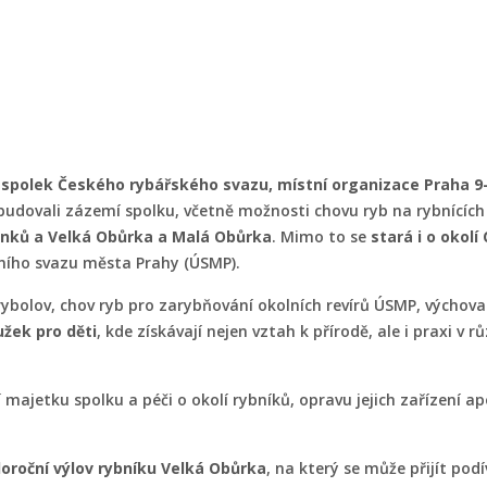
spolek Českého rybářského svazu, místní organizace Praha 9
ě budovali zázemí spolku, včetně možnosti chovu ryb na rybnícíc
hanků a Velká Obůrka a Malá Obůrka
. Mimo to se
stará i o okol
mního svazu města Prahy (ÚSMP).
o rybolov, chov ryb pro zarybňování okolních revírů ÚSMP, výcho
užek pro děti
, kde získávají nejen vztah k přírodě, ale i praxi v 
 majetku spolku a péči o okolí rybníků, opravu jejich zařízení a
oroční výlov rybníku Velká Obůrka
, na který se může přijít pod