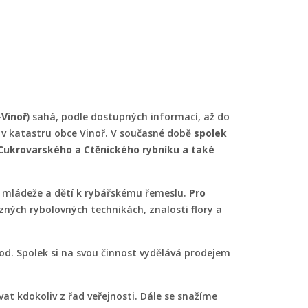
-Vinoř
) sahá, podle dostupných informací, až do
h v katastru obce Vinoř. V současné době
spolek
í Cukrovarského a Ctěnického rybníku a také
va mládeže a dětí k rybářskému řemeslu.
Pro
různých rybolovných technikách, znalosti flory a
pod. Spolek si na svou činnost vydělává prodejem
ívat kdokoliv z řad veřejnosti. Dále se snažíme