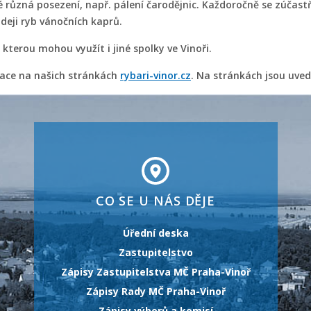
ké různá posezení, např. pálení čarodějnic. Každoročně se zúča
deji ryb vánočních kaprů.
kterou mohou využít i jiné spolky ve Vinoři.
mace na našich stránkách
rybari-vinor.cz
. Na stránkách jsou uved
CO SE U NÁS DĚJE
Úřední deska
Zastupitelstvo
Zápisy Zastupitelstva MČ Praha-Vinoř
Zápisy Rady MČ Praha-Vinoř
Zápisy výborů a komisí