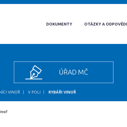
DOKUMENTY
OTÁZKY A ODPOVĚDI
ÚŘAD MČ
ÍCI VINOŘ
V POLI
RYBÁŘI VINOŘ
inoř