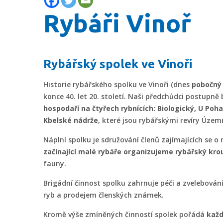
Rybáři Vinoř
Rybářský spolek ve Vinoři
Historie rybářského spolku ve Vinoři (dnes
pobočný 
konce 40. let 20. století. Naši předchůdci postupn
hospodaří na čtyřech rybnících: Biologický, U Po
Kbelské nádrže
, které jsou rybářskými revíry Úze
Náplní spolku je sdružování členů zajímajících se 
začínající malé rybáře organizujeme rybářský kro
fauny.
Brigádní činnost spolku zahrnuje péči a zvelebování
ryb a prodejem členských známek.
Kromě výše zmíněných činností spolek pořádá
každ