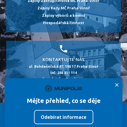
Zápisy Zastupitelstva MČ Praha-Vinoř
Zápisy Rady MČ Praha-Vinoř
Zápisy výborů a komisí
Hospodářská činnost
KONTAKTUJTE NÁS
ul. Bohdanečská 97, 190 17 Praha-Vinoř
tel. 286 851 114
e-mail: podatelna@praha-vinor.cz
×
id datové schránky: m5pbt2p
Mějte přehled, co se děje
Městská část
Úřad MČ
Život ve Vinoři
Odebírat informace
©
Fa
Tvorba webových stránek:
ImperialMedia
Nahlásit chybu