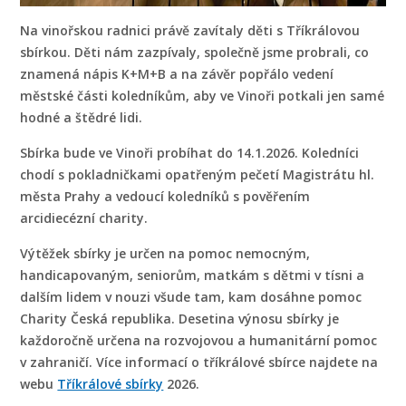
Na vinořskou radnici právě zavítaly děti s Tříkrálovou
sbírkou. Děti nám zazpívaly, společně jsme probrali, co
znamená nápis K+M+B a na závěr popřálo vedení
městské části koledníkům, aby ve Vinoři potkali jen samé
hodné a štědré lidi.
Sbírka bude ve Vinoři probíhat do 14.1.2026. Koledníci
chodí s pokladničkami opatřeným pečetí Magistrátu hl.
města Prahy a vedoucí koledníků s pověřením
arcidiecézní charity.
Výtěžek sbírky je určen na pomoc nemocným,
handicapovaným, seniorům, matkám s dětmi v tísni a
dalším lidem v nouzi všude tam, kam dosáhne pomoc
Charity Česká republika. Desetina výnosu sbírky je
každoročně určena na rozvojovou a humanitární pomoc
v zahraničí. Více informací o tříkrálové sbírce najdete na
webu
Tříkrálové sbírky
2026.