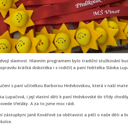
vojí slavnost. Hlavním programem bylo tradiční stužkování budou
 opravdu krátká diskotéka i s rodiči!) a paní ředitelka Slávka 
oučení s paní učitelkou Barborou Hněvkovskou, která v naší mate
ka Lupačová, i její vlastní děti k paní Hněvkovské do třídy chodil
ovede třeťáky. A za to jsme moc rádi.
í zástupkyni Janě Kovářové za obětavost a péči o naše děti a 
školce.