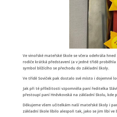
Ve vinořské mateřské škole se včera odehrála hned d
rodiče krátká představení (a v jedné třídě proběhla
symbol blížícího se přechodu do základní školy.
Ve třídě Soviček pak dostalo své místo i dojemné l
Jak při té příležitosti vzpomněla paní ředitelka Sláv
přestoupí paní Hněvkovská na základní školu, kde p
Děkujeme všem učitelkám naší mateřské školy i pan
základní škole líbilo alespoň tak, jako se jim líbí ve 