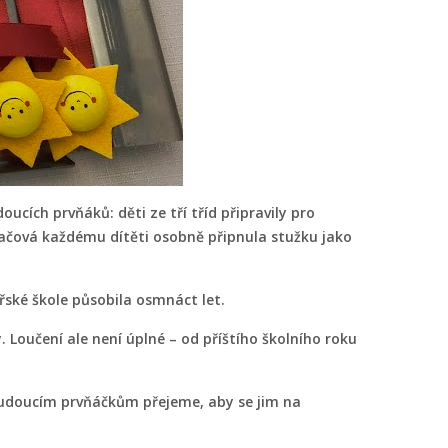
cích prvňáků: děti ze tří tříd připravily pro
Lupačová každému dítěti osobně připnula stužku jako
řské škole působila osmnáct let.
y. Loučení ale není úplné – od příštího školního roku
budoucím prvňáčkům přejeme, aby se jim na