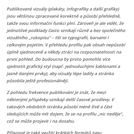
Publikované vizuály (plakáty, infografiky a další grafiky)
jsou většinou zpracované korektně a působí přehledně,
takže svou informační funkci plní. Zároveň je ale vidět, že
jednotlivé podklady často vznikají různě a bez společného
vizuálního „rukopisu“ – liší se typografií, barvami i
celkovým pojetím. V přehledu profilu pak obsah nepůsobí
úplně sjednoceně a někdy ztrácí na rozpoznatelnosti na
první pohled. Do budoucna
by proto pomohlo více
sjednotit grafický styl (např. jednoduchými šablonami a
jasně danými prvky), aby vizuály lépe ladily a stránka
působila ještě profesionálněji.
Z pohledu frekvence publikování je znát, že mezi
některými příspěvky vznikají delší časové prodlevy. V
takových obdobích stránka působí méně živě a část
sledujících může mít dojem, že se na profilu „nic neděje“,
což se může projevit i na dosahu.
Přínosné je také využití krátkých formátů typu