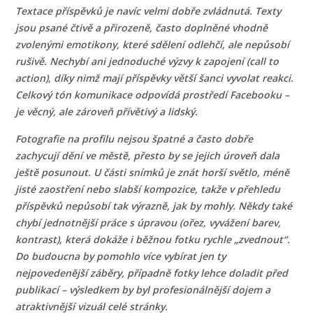
Textace příspěvků je navíc velmi dobře zvládnutá. Texty
jsou psané čtivě a přirozeně, často doplněné vhodně
zvolenými emotikony, které sdělení odlehčí, ale nepůsobí
rušivě. Nechybí ani jednoduché výzvy k zapojení (call to
action), díky nimž mají příspěvky větší šanci vyvolat reakci.
Celkový tón komunikace odpovídá prostředí Facebooku –
je věcný, ale zároveň přívětivý a lidský.
Fotografie na profilu nejsou špatné a často dobře
zachycují dění ve městě, přesto by se jejich úroveň dala
ještě posunout. U části snímků je znát horší světlo, méně
jisté zaostření nebo slabší kompozice, takže v přehledu
příspěvků nepůsobí tak výrazně, jak by mohly. Někdy také
chybí jednotnější práce s úpravou (ořez, vyvážení barev,
kontrast), která dokáže i běžnou fotku rychle „zvednout“.
Do budoucna by pomohlo více vybírat jen ty
nejpovedenější záběry, případně fotky lehce doladit před
publikací – výsledkem by byl profesionálnější dojem a
atraktivnější vizuál celé stránky.