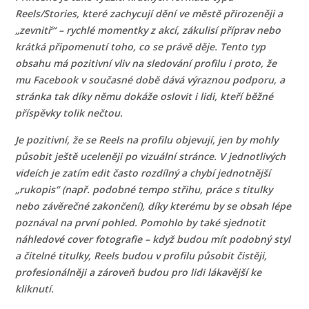
Reels/Stories, které zachycují dění ve městě přirozeněji a
„zevnitř“ – rychlé momentky z akcí, zákulisí příprav nebo
krátká připomenutí toho, co se právě děje. Tento typ
obsahu má pozitivní vliv na sledování profilu i proto, že
mu Facebook v současné době dává výraznou podporu, a
stránka tak díky němu dokáže oslovit i lidi, kteří běžné
příspěvky tolik nečtou.
Je pozitivní, že se Reels na profilu objevují, jen by mohly
působit ještě uceleněji po vizuální stránce. V jednotlivých
videích je zatím edit často rozdílný a chybí jednotnější
„rukopis“ (např. podobné tempo střihu, práce s titulky
nebo závěrečné zakončení), díky kterému by se obsah lépe
poznával na první pohled. Pomohlo by také sjednotit
náhledové cover fotografie – když budou mít podobný styl
a čitelné titulky, Reels budou v profilu působit čistěji,
profesionálněji a zároveň budou pro lidi lákavější ke
kliknutí.