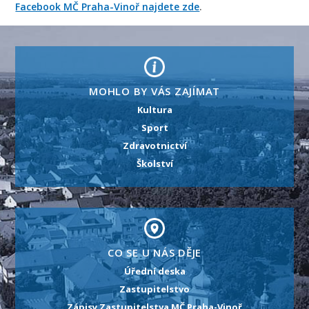
Facebook MČ Praha-Vinoř najdete zde
.
MOHLO BY VÁS ZAJÍMAT
Kultura
Sport
Zdravotnictví
Školství
CO SE U NÁS DĚJE
Úřední deska
Zastupitelstvo
Zápisy Zastupitelstva MČ Praha-Vinoř