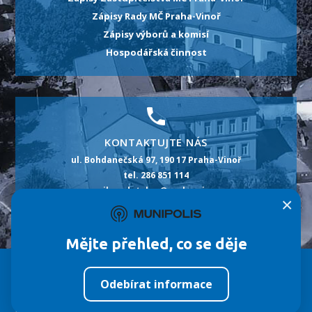
Zápisy Rady MČ Praha-Vinoř
Zápisy výborů a komisí
Hospodářská činnost
KONTAKTUJTE NÁS
ul. Bohdanečská 97, 190 17 Praha-Vinoř
tel. 286 851 114
e-mail: podatelna@praha-vinor.cz
×
id datové schránky: m5pbt2p
Mějte přehled, co se děje
Městská část
Úřad MČ
Život ve Vinoři
Odebírat informace
©
Fa
Tvorba webových stránek:
ImperialMedia
Nahlásit chybu