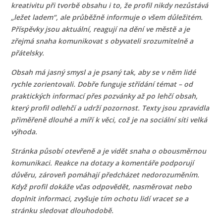
kreativitu při tvorbě obsahu i to, že profil nikdy nezůstává
„ležet ladem“, ale průběžně informuje o všem důležitém.
Příspěvky jsou aktuální, reagují na dění ve městě a je
zřejmá snaha komunikovat s obyvateli srozumitelně a
přátelsky.
Obsah má jasný smysl a je psaný tak, aby se v něm lidé
rychle zorientovali. Dobře funguje střídání témat – od
praktických informací přes pozvánky až po lehčí obsah,
který profil odlehčí a udrží pozornost. Texty jsou zpravidla
přiměřeně dlouhé a míří k věci, což je na sociální síti velká
výhoda.
Stránka působí otevřeně a je vidět snaha o obousměrnou
komunikaci. Reakce na dotazy a komentáře podporují
důvěru, zároveň pomáhají předcházet nedorozuměním.
Když profil dokáže včas odpovědět, nasměrovat nebo
doplnit informaci, zvyšuje tím ochotu lidí vracet se a
stránku sledovat dlouhodobě.