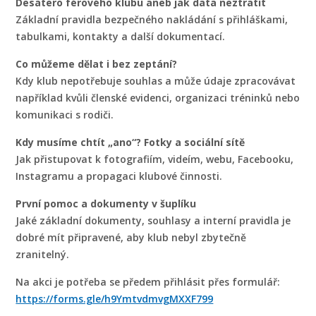
Desatero férového klubu aneb jak data neztratit
Základní pravidla bezpečného nakládání s přihláškami,
tabulkami, kontakty a další dokumentací.
Co můžeme dělat i bez zeptání?
Kdy klub nepotřebuje souhlas a může údaje zpracovávat
například kvůli členské evidenci, organizaci tréninků nebo
komunikaci s rodiči.
Kdy musíme chtít „ano“? Fotky a sociální sítě
Jak přistupovat k fotografiím, videím, webu, Facebooku,
Instagramu a propagaci klubové činnosti.
První pomoc a dokumenty v šuplíku
Jaké základní dokumenty, souhlasy a interní pravidla je
dobré mít připravené, aby klub nebyl zbytečně
zranitelný.
Na akci je potřeba se předem přihlásit přes formulář:
https://forms.gle/h9YmtvdmvgMXXF799