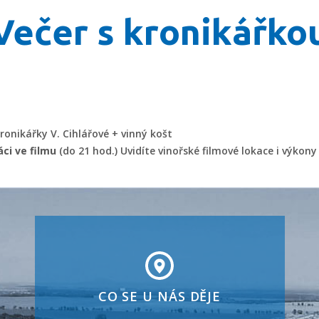
ečer s kronikářko
ronikářky V. Cihlářové + vinný košt
áci ve filmu
(do 21 hod.) Uvidíte vinořské filmové lokace i výkon
CO SE U NÁS DĚJE