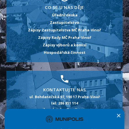
CO SE U NÁS DĚJE
Úřední deska
Zastupitelstvo
Zápisy Zastupitelstva MČ Praha-Vinoř
Zápisy Rady MČ Praha-Vinoř
Zápisy výborů a komisí
Hospodářská činnost
KONTAKTUJTE NÁS
ul. Bohdanečská 97, 190 17 Praha-Vinoř
tel. 286 851 114
e-mail: podatelna@praha-vinor.cz
×
id datové schránky: m5pbt2p