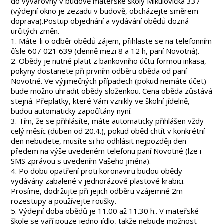
do vývařovny v
budově mateřské školy Mikulovická 337
(výdejní okno je zezadu v budově, obcházejte směrem
doprava).
Postup objednání a vydávání obědů dozná
určitých změn.
1. Máte-li o odběr obědů zájem, přihlaste se na telefonním
čísle
607 021 639
(denně mezi 8 a 12 h, paní Novotná).
2. Obědy je
nutné platit z bankovního účtu formou inkasa,
pokyny dostanete při prvním odběru oběda od paní
Novotné. Ve výjimečných případech (pokud nemáte účet)
bude možno uhradit obědy složenkou. Cena oběda zůstává
stejná. Přeplatky, které Vám vznikly ve školní jídelně,
budou automaticky započítány nyní.
3. Tím, že se přihlásíte, máte automaticky přihlášen vždy
celý měsíc (duben od 20.4.), pokud oběd chtít v konkrétní
den nebudete, musíte si ho odhlásit nejpozději den
předem na výše uvedeném telefonu paní Novotné (lze i
SMS zprávou s uvedením Vašeho jména).
4.
Po dobu opatření proti koronaviru
budou obědy
vydávány zabalené v jednorázové plastové krabici.
Prosíme,
dodržujte při jejich odběru vzájemné 2m
rozestupy a používejte roušky.
5. Výdejní doba obědů je 11.00 až 11.30 h.. V mateřské
škole se vaří pouze jedno jídlo, takže nebude možnost