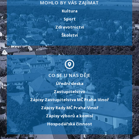
MOHLO BY VÁS ZAJÍMAT
Kultura
Sport
Zdravotnictví
Školství
CO SE U NÁS DĚJE
Úřední deska
Zastupitelstvo
Zápisy Zastupitelstva MČ Praha-Vinoř
Zápisy Rady MČ Praha-Vinoř
Zápisy výborů a komisí
Hospodářská činnost