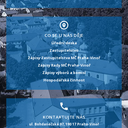
CO SE U NÁS DĚJE
Úřední deska
Zastupitelstvo
Zápisy Zastupitelstva MČ Praha-Vinoř
Zápisy Rady MČ Praha-Vinoř
Zápisy výborů a komisí
Hospodářská činnost
KONTAKTUJTE NÁS
ul. Bohdanečská 97, 190 17 Praha-Vinoř