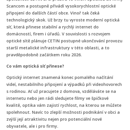
Scancom a postupně přivádí vysokorychlostní optické
připojení do dalších částí obce. Vinoř tak čeká
technologický skok. Už brzy tu vyroste moderní optická
síť, která přinese stabilní a rychlý internet do
domácností, firem i úřadů. V souvislosti s rozvojem
optické sítě plánuje CETIN postupné ukončování provozu
starší metalické infrastruktury v této oblasti, a to
pravděpodobně začátkem roku 2026.
Co vám optická síť přinese?
Optický internet znamená konec pomalého načítání
videí, nestabilního připojení a výpadků při videohovorech
s rodinou. Ať už pracujete z domova, vzděláváte se na
internetu nebo jen rádi sledujete filmy ve špičkové
kvalitě, optika vám zajistí rychlost, na kterou se můžete
spolehnout. Navíc to zlepší možnosti podnikání v obci a
zvýší její atraktivitu nejen pro potenciální nové
obyvatele, ale i pro firmy.