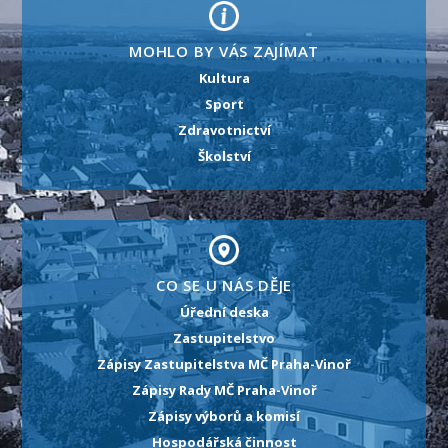
MOHLO BY VÁS ZAJÍMAT
Kultura
Sport
Zdravotnictví
Školství
CO SE U NÁS DĚJE
Úřední deska
Zastupitelstvo
Zápisy Zastupitelstva MČ Praha-Vinoř
Zápisy Rady MČ Praha-Vinoř
Zápisy výborů a komisí
Hospodářská činnost