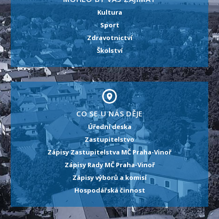
Kultura
Sport
Zdravotnictví
Školství
CO SE U NÁS DĚJE
Úřední deska
Zastupitelstvo
Zápisy Zastupitelstva MČ Praha-Vinoř
Zápisy Rady MČ Praha-Vinoř
Zápisy výborů a komisí
Hospodářská činnost