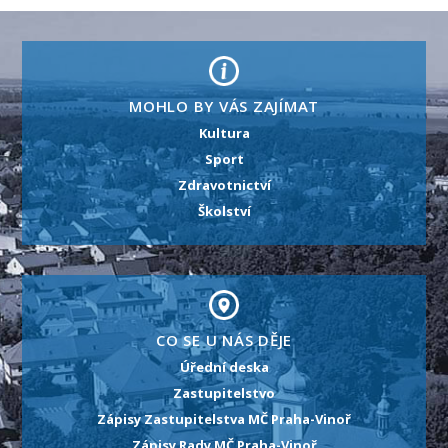
MOHLO BY VÁS ZAJÍMAT
Kultura
Sport
Zdravotnictví
Školství
CO SE U NÁS DĚJE
Úřední deska
Zastupitelstvo
Zápisy Zastupitelstva MČ Praha-Vinoř
Zápisy Rady MČ Praha-Vinoř