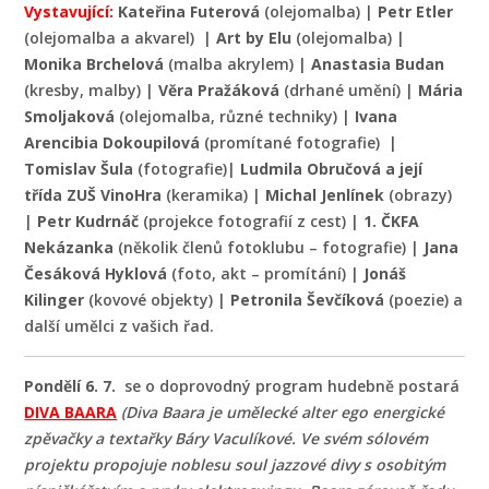
Vystavující:
Kateřina Futerová
(olejomalba) |
Petr Etler
(olejomalba a akvarel) |
Art by Elu
(olejomalba) |
Monika Brchelová
(malba akrylem) |
Anastasia Budan
(kresby, malby) |
Věra Pražáková
(drhané umění) |
Mária
Smoljaková
(olejomalba, různé techniky) |
Ivana
Arencibia Dokoupilová
(promítané fotografie) |
Tomislav Šula
(fotografie)|
Ludmila Obručová a její
třída ZUŠ VinoHra
(keramika) |
Michal Jenlínek
(obrazy)
|
Petr Kudrnáč
(projekce fotografií z cest) |
1. ČKFA
Nekázanka
(několik členů fotoklubu – fotografie) |
Jana
Česáková Hyklová
(foto, akt – promítání) |
Jonáš
Kilinger
(kovové objekty) |
Petronila Ševčíková
(poezie) a
další umělci z vašich řad.
Pondělí 6. 7.
se o doprovodný program hudebně postará
DIVA BAARA
(
Diva Baara je umělecké alter ego energické
zpěvačky a textařky Báry Vaculíkové. Ve svém sólovém
projektu propojuje noblesu soul jazzové divy s osobitým