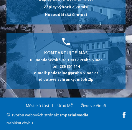
Zápisy výborů a komisí
Hospodářská činnost
KONTAKTUJTE NÁS
ul. Bohdanečská 97, 190 17 Praha-Vinoř
tel. 286 851 114
e-mail: podatelna@praha-vinor.cz
id datové schránky: m5pbt2p
Městská část
Úřad MČ
Život ve Vinoři
©
Fa
Tvorba webových stránek:
ImperialMedia
Nahlásit chybu