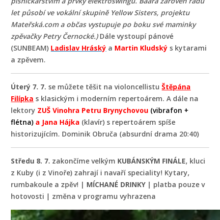
písničkářstvím a prvky elektroswingu.
Baara zároveň řadu
let působí ve vokální skupině Yellow Sisters, projektu
Mateřská.com a občas vystupuje po boku své maminky
zpěvačky Petry Černocké.)
Dále vystoupí pánové
(SUNBEAM)
Ladislav Hráský
a
Martin Kludský
s kytarami
a zpěvem.
Úterý 7. 7.
se můžete těšit na violoncellistu
Štěpána
Filípka
s klasickým i moderním repertoárem. A dále na
lektory
ZUŠ Vinohra Petru Brynychovou
(vibrafon +
flétna)
a Jana Hájka
(klavír) s repertoárem spíše
historizujícím. Dominik Obruča (absurdní drama 20:40)
Středu 8. 7.
zakončíme velkým
KUBÁNSKÝM FINÁLE
, kluci
z Kuby (i z Vinoře) zahrají i navaří speciality! Kytary,
rumbakoule a zpěv! |
MÍCHANÉ DRINKY
| platba pouze v
hotovosti | změna v programu vyhrazena