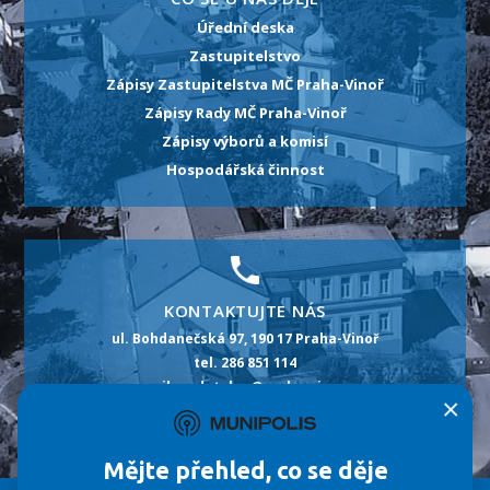
Úřední deska
Zastupitelstvo
Zápisy Zastupitelstva MČ Praha-Vinoř
Zápisy Rady MČ Praha-Vinoř
Zápisy výborů a komisí
Hospodářská činnost
KONTAKTUJTE NÁS
ul. Bohdanečská 97, 190 17 Praha-Vinoř
tel. 286 851 114
e-mail: podatelna@praha-vinor.cz
×
id datové schránky: m5pbt2p
Mějte přehled, co se děje