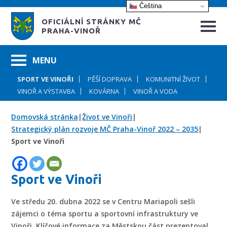
Čeština‎
OFICIÁLNÍ STRÁNKY MČ
PRAHA-VINOŘ
SPORT VE VINOŘI
PĚŠÍ DOPRAVA
KOMUNITNÍ ŽIVOT
VINOŘ A VÝSTAVBA
KOVÁRNA
VINOŘ A VODA
Domovská stránka
|
Život ve Vinoři
|
Strategický plán rozvoje MČ Praha-Vinoř 2022 – 2035
|
Sport ve Vinoři
Sport ve Vinoři
Ve středu 20. dubna 2022 se v Centru Mariapoli sešli
zájemci o téma sportu a sportovní infrastruktury ve
Vinoři. Klíčové informace za Městskou část prezentoval