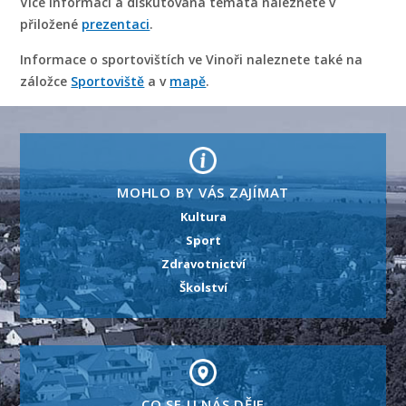
Více informací a diskutovaná témata naleznete v
přiložené
prezentaci
.
Informace o sportovištích ve Vinoři naleznete také na
záložce
Sportoviště
a v
mapě
.
MOHLO BY VÁS ZAJÍMAT
Kultura
Sport
Zdravotnictví
Školství
CO SE U NÁS DĚJE