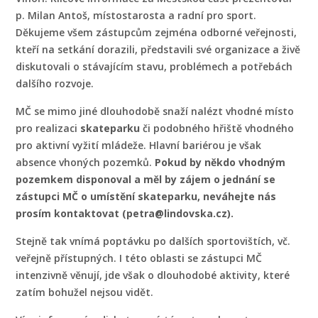
p. Milan Antoš, místostarosta a radní pro sport.
Děkujeme všem zástupcům zejména odborné veřejnosti,
kteří na setkání dorazili, představili své organizace a živě
diskutovali o stávajícím stavu, problémech a potřebách
dalšího rozvoje.
MČ se mimo jiné dlouhodobě snaží nalézt vhodné místo
pro realizaci
skateparku
či podobného hřiště vhodného
pro aktivní vyžití mládeže. Hlavní bariérou je však
absence vhoných pozemků.
Pokud by někdo vhodným
pozemkem disponoval a měl by zájem o jednání se
zástupci MČ o umístění skateparku, neváhejte nás
prosím kontaktovat (petra@lindovska.cz).
Stejně tak vnímá poptávku po dalších sportovištích, vč.
veřejně přístupných. I této oblasti se zástupci MČ
intenzivně věnují, jde však o dlouhodobé aktivity, které
zatím bohužel nejsou vidět.