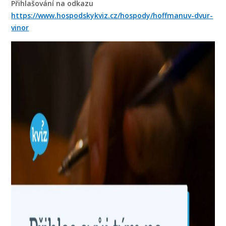
Přihlašování na odkazu
https://www.hospodskykviz.cz/hospody/hoffmanuv-dvur-
vinor