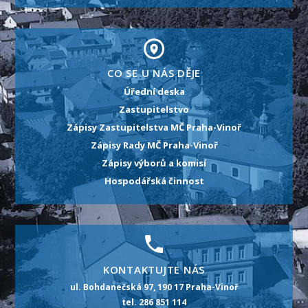
CO SE U NÁS DĚJE
Úřední deska
Zastupitelstvo
Zápisy Zastupitelstva MČ Praha-Vinoř
Zápisy Rady MČ Praha-Vinoř
Zápisy výborů a komisí
Hospodářská činnost
KONTAKTUJTE NÁS
ul. Bohdanečská 97, 190 17 Praha-Vinoř
tel. 286 851 114